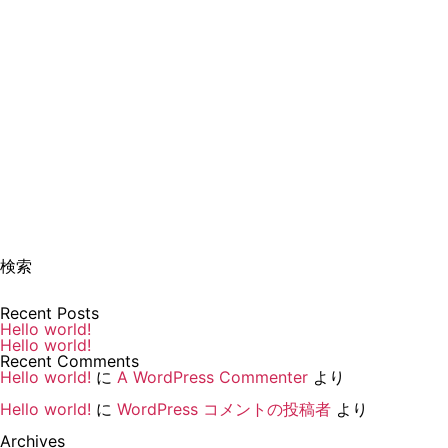
Welcome to WordPress. This is your first post. Edit or delete it, t
WordPress へようこそ。こちらは最初の投稿です。編集
検索
Recent Posts
Hello world!
Hello world!
Recent Comments
Hello world!
に
A WordPress Commenter
より
Hello world!
に
WordPress コメントの投稿者
より
Archives